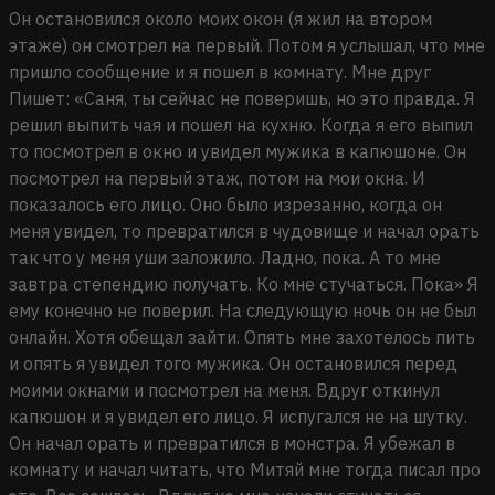
Он остановился около моих окон (я жил на втором
этаже) он смотрел на первый. Потом я услышал, что мне
пришло сообщение и я пошел в комнату. Мне друг
Пишет: «Саня, ты сейчас не поверишь, но это правда. Я
решил выпить чая и пошел на кухню. Когда я его выпил
то посмотрел в окно и увидел мужика в капюшоне. Он
посмотрел на первый этаж, потом на мои окна. И
показалось его лицо. Оно было изрезанно, когда он
меня увидел, то превратился в чудовище и начал орать
так что у меня уши заложило. Ладно, пока. А то мне
завтра степендию получать. Ко мне стучаться. Пока» Я
ему конечно не поверил. На следующую ночь он не был
онлайн. Хотя обещал зайти. Опять мне захотелось пить
и опять я увидел того мужика. Он остановился перед
моими окнами и посмотрел на меня. Вдруг откинул
капюшон и я увидел его лицо. Я испугался не на шутку.
Он начал орать и превратился в монстра. Я убежал в
комнату и начал читать, что Митяй мне тогда писал про