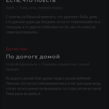
Есть, что поесть
Зоя В.
•
Тьма, ночь, сумерки, морок
Стали мы за Манькой замечать, что дряхлеет баба, день
ото дня всё худее да бледнее, но не от тяжёлой работы и
голодухи, а от другого баба мается. Ну, как-то слово за
слово разговорили…
Другой страх
По дороге домой
Георгий Афанасьев
•
Кошмары, вещие сны, сонный
паралич
По дороге домой Олег думал лишь о своей любимой
Леночке. Он считал себя виноватым в этой трагедии, ведь
это из-за его ревности произошла та ссора, после которой
Лена ушла из дома, и…