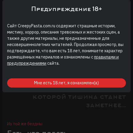
Насколько страшно?
Предупреждение 18+
Оценок пока нет
1
2
3
4
5
Сайт CreepyPasta.com.ru содержит страшные истории,
мистику, хоррор, описания тревожных и жестоких сцен, а
также другие материалы, не предназначенные для
несовершеннолетних читателей. Продолжая просмотр, вы
Авторизуйтесь или зарегистрируйтесь, чтобы
подтверждаете, что вам есть 18 лет, понимаете характер
оставлять комментарии
размещённых материалов и ознакомлены с
правилами и
предупреждениями
сайта.
Мне есть 18 лет, я ознакомлен(а)
Выберите историю, после
которой тишина станет
заметнее...
Из той же бездны