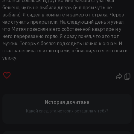
это. Все сошлось. Вдруг ко мне начали стучаться
бешено, чуть не выбили дверь (и в прям чуть не
выбили). Я сидел в комнате и замер от страха. Через
час стучать прекратили. На следующий день я узнал,
что Митяя повесили в его собственной квартире и у
него перерезанно горло. Я сразу понял, что это тот
мужик. Теперь я боялся подходить ночью к окнам. И
стал завешивать их шторами, в боязни, что я его опять
увижу.
История дочитана
Какой след эта история оставила у тебя?