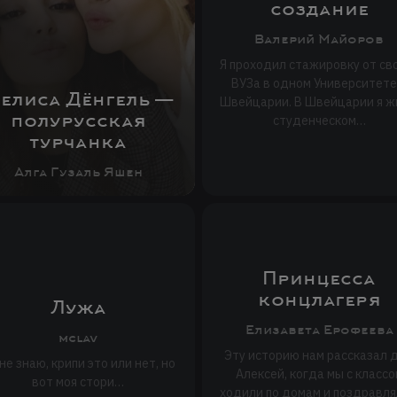
создание
Валерий Майоров
Я проходил стажировку от св
ВУЗа в одном Университете
елиса Дёнгель —
Швейцарии. В Швейцарии я ж
полурусская
студенческом…
турчанка
Алга Гузаль Яшен
Принцесса
концлагеря
Лужа
Елизавета Ерофеева
mclav
Эту историю нам рассказал 
не знаю, крипи это или нет, но
Алексей, когда мы с классо
вот моя стори…
ходили по домам и поздравля