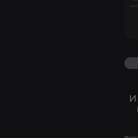
жиз
И
Многи