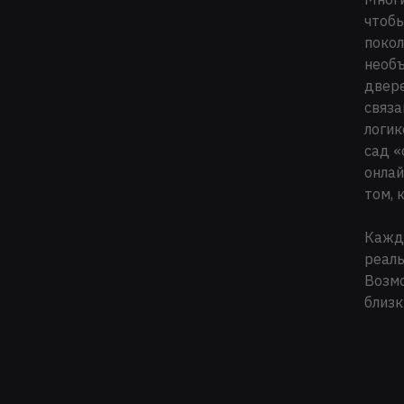
чтобы
покол
необъ
двере
связа
логик
сад «
онлай
том, 
Кажда
реаль
Возмо
близк