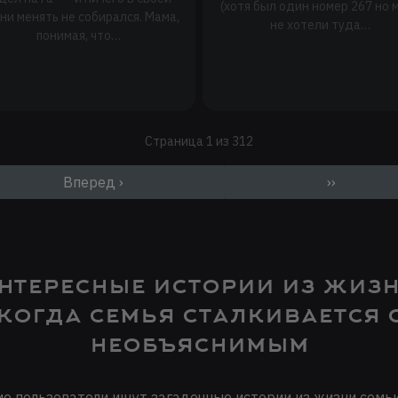
(хотя был один номер 267 но 
ни менять не собирался. Мама,
не хотели туда…
понимая, что…
Страница 1 из 312
Вперед ›
››
нтересные истории из жизн
когда семья сталкивается 
необъяснимым
е пользователи ищут загадочные истории из жизни семьи