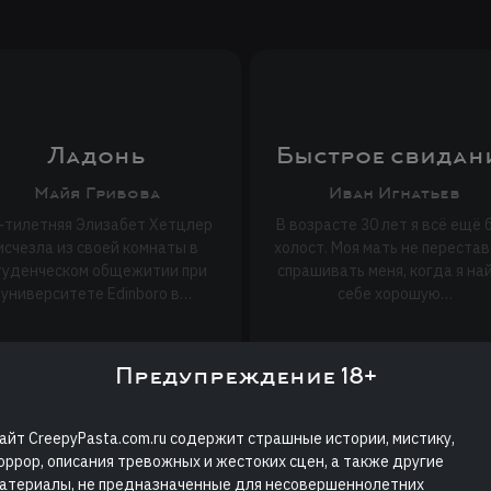
Ладонь
Быстрое свидан
Майя Грибова
Иван Игнатьев
-тилетняя Элизабет Хетцлер
В возрасте 30 лет я всё ещё 
исчезла из своей комнаты в
холост. Моя мать не переста
туденческом общежитии при
спрашивать меня, когда я на
университете Edinboro в…
себе хорошую…
Предупреждение 18+
айт CreepyPasta.com.ru содержит страшные истории, мистику,
оррор, описания тревожных и жестоких сцен, а также другие
атериалы, не предназначенные для несовершеннолетних