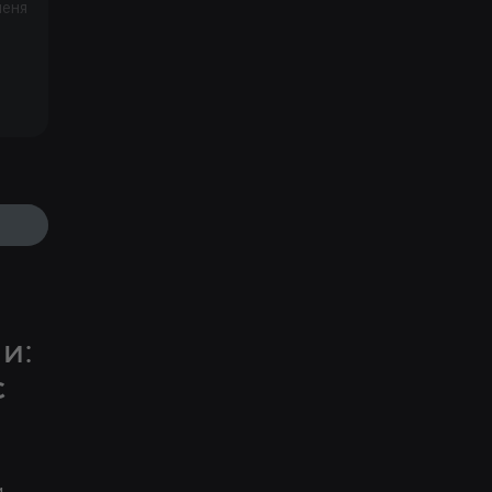
меня
и:
с
 ,