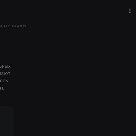
не было...
льных
ывают
десь
ть