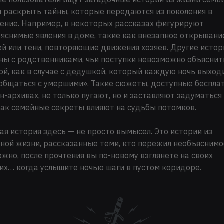
 раскрыть тайны, которые передаются из поколения в
ение. Например, в некоторых рассказах фигурируют
яснимые явления в доме, такие как внезапное открывани
й или тени, повторяющие движения хозяев. Другие истор
ны с родственниками, чьи поступки невозможно объяснит
ой, как в случае с дедушкой, который каждую ночь выход
общаться с умершими». Такие сюжеты, доступные беспла
н-архивах, не только пугают, но и заставляют задуматься
как семейные секреты влияют на судьбы потомков.
я история здесь — не просто вымысел. Это истории из
ной жизни, рассказанные теми, кто пережил необъяснимо
жно, после прочтения вы по-новому взглянете на своих
их… когда услышите ночью шаги в пустом коридоре.