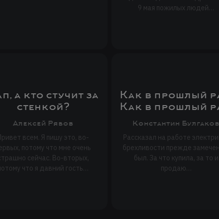
9 мая пожилых людей…
п, а кто стучит за
Как в прошлый р
стенкой?
Как в прошлый р
Алексей Рябов
Константин Булгако
Привет всем. Я пишу это, во-
Рассказал на работе электрик
ервых, потому что мне очень
брехливости прежде замечен
страшно сейчас. Во-вторых,
был. За что купила, за то и
потому что я давний гость…
продаю…