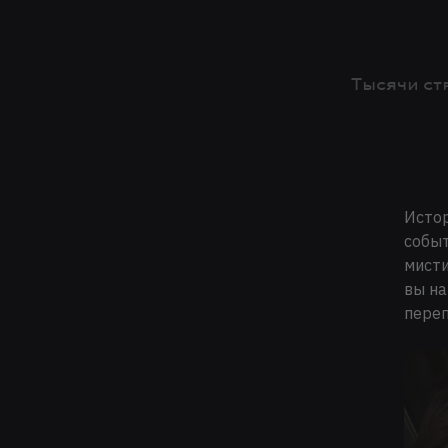
Тысячи ст
Истор
событ
мисти
вы на
переп