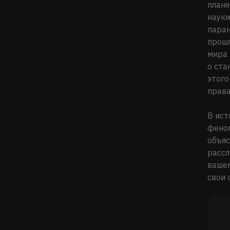
плане
науки
паран
прошл
мира 
о ста
этого
права
В ист
феном
объяс
рассл
вашем
свои 