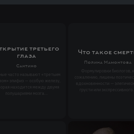
ткрытие третьего
Что такое смерт
глаза
Полина Мамонтова
Сантино
Формулировки биологов, 
ные часто называют «третьим
сожалению, лишены поэтиче
зом» эпифиз — особую железу,
вдохновенности — элегичес
торая находится между двумя
грусти или экспрессивного
полушариями мозга…