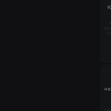
К
поэт
Ст
не
Сло