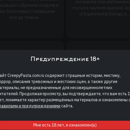
исследователи опубликова
оциации с образами злодеев в
статью в научном журнале Jou
ино. Безусловно, Голливуд не
of Experimental Biology, в…
всегда точен в…
Предупреждение 18+
апа Тутанхамона
Интересные фак
был
про мышьяк
айт CreepyPasta.com.ru содержит страшные истории, мистику,
нопланетянином?
оррор, описания тревожных и жестоких сцен, а также другие
Денис Л.
атериалы, не предназначенные для несовершеннолетних
Виталий Одинцов
Название мышьяка в русск
итателей. Продолжая просмотр, вы подтверждаете, что вам есть 
языке происходит от слов
ченые обнаружили у фараона
ет, понимаете характер размещённых материалов и ознакомлены 
«мышь», в связи с употребле
натона сверхъестественные
равилами и предупреждениями
сайта.
его соединений для…
мутации.
Мне есть 18 лет, я ознакомлен(а)