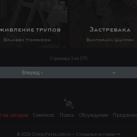
живление трупов
Застревака
Бранден Моррисон
Викторайн Шаплен
Страница 1 из 170
Вперед ›
››
 на сегодня
Синопсис
Поиск
Обсуждения
Предложи
© 2026
CreepyPasta.com.ru — Страшные истории •••