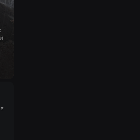
х
й
е