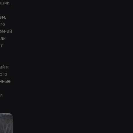
ории,
ем,
его
лений
сли
ет
ий и
ого
енные
ся