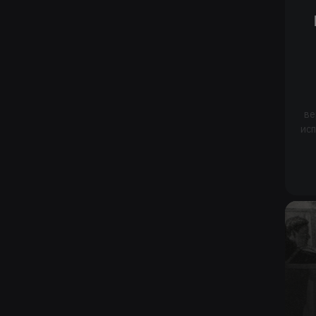
ве
ис