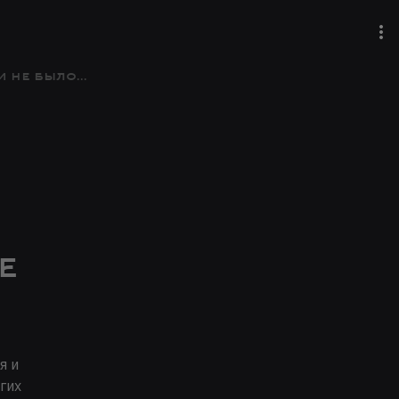
не было...
е
я и
гих