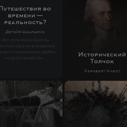
Путешествия во
времени —
реальность?
Дегэйр Амальрик
«Вот если можно было бы
рнуться обратно в прошлое и
править совершенные ошибки,
Исторический
тогда все вышло бы…
Толчок
Хериберт Кнехт