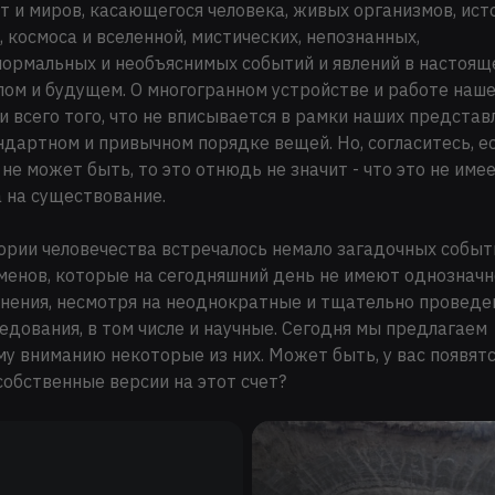
т и миров, касающегося человека, живых организмов, ист
, космоса и вселенной, мистических, непознанных,
ормальных и необъяснимых событий и явлений в настоящ
ом и будущем. О многогранном устройстве и работе наш
и всего того, что не вписывается в рамки наших представ
ндартном и привычном порядке вещей. Но, согласитесь, е
 не может быть, то это отнюдь не значит - что это не име
 на существование.
ории человечества встречалось немало загадочных событ
енов, которые на сегодняшний день не имеют однозначн
нения, несмотря на неоднократные и тщательно провед
едования, в том числе и научные. Сегодня мы предлагаем
у вниманию некоторые из них. Может быть, у вас появят
собственные версии на этот счет?