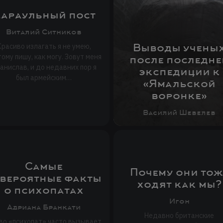
араульный пост
Виталий Ситников
Выводы учены
Красиво излагать я не умею,
ому пишу, как могу. Зовут меня
после последне
анислав, и до недавних пор я
экспедиции к
был армейским…
«Ямальской
воронке»
Василий Шевелев
Самые
Почему они тож
вероятные факты
ходят как мы?
о психопатах
Игон
Адриана Бранкати
Недавно британские
во «психопат» часто вызывает