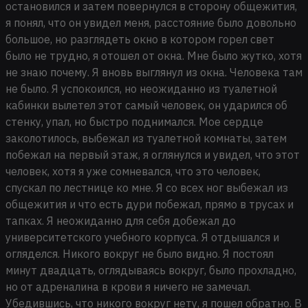
остановился и затем повернулся в сторону общежития,
я понял, что он увидел меня, расстояние было довольно
большое, но разглядеть окно в котором горел свет
было не трудно, я отошел от окна. Мне было жутко, хотя
не знаю почему. Я вновь выглянул из окна. Человека там
не было. Я успокоился, но неожиданно из туалетной
кабинки вылетел этот самый человек, он ударился об
стенку, упал, но быстро поднимался. Мое сердце
заколотилось, выбежал из туалетной комнаты, затем
побежал на первый этаж, я оглянулся и увидел, что этот
человек, хотя я уже сомневался, что это человек,
спускал по лестнице ко мне. Я со всех ног выбежал из
общежития и что есть дури побежал, прямо в трусах и
тапках. Я неожиданно для себя добежал до
университетского учебного корпуса. Я отдышался и
огляделся. Никого вокруг не было видно. Я постоял
минут двадцать, оглядываясь вокруг, было прохладно,
но от адреналина в крови я ничего не замечал.
Убедившись, что никого вокруг нету, я пошел обратно. В