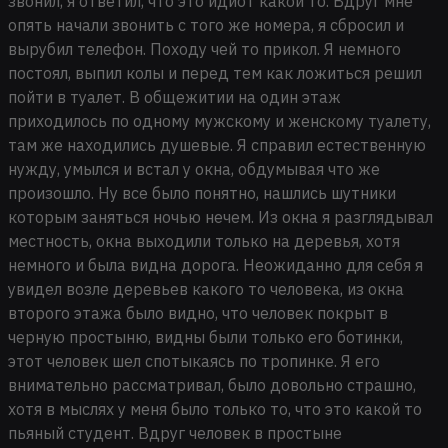
звонил, я ответил, что это идиот какой то. Вдруг мне
опять начали звонить с того же номера, я сбросил и
вырубил телефон. Походу чей то прикол. Я немного
постоял, выпил колы и перед тем как ложиться решил
пойти в туалет. В общежитии на один этаж
приходилось по одному мужскому и женскому туалету,
там же находились душевые. Я справил естественную
нужду, умылся и встал у окна, обдумывая что же
произошло. Ну все было понятно, нашлись шутники
которым заняться ночью нечем. Из окна я разглядывал
местность, окна выходили только на деревья, хотя
немного и была видна дорога. Неожиданно для себя я
увидел возле деревьев какого то человека, из окна
второго этажа было видно, что человек покрыт в
черную простыню, видны были только его ботинки,
этот человек шел спотыкаясь по тропинке. Я его
внимательно рассматривал, было довольно страшно,
хотя в мыслях у меня было только то, что это какой то
пьяный студент. Вдруг человек в простыне