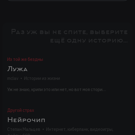
Раз уж вы не спите, выберите
ещё одну историю...
Из той же бездны
Лужа
mclav
•
Истории из жизни
Уж не знаю, крипи это или нет, но вот моя стори…
Другой страх
Нейрочип
Степан Мальцев
•
Интернет, киберпанк, видеоигры,