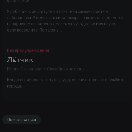
файлы, SCP
Я работаю в институте автоматики самым простым
лаборантом. У меня есть своя каморка в подвале, где мне с
напарником позволено делать что угодно во имя науки,
если позволите. По закону…
Без предупреждения
Лётчик
Мария Степанова
•
Случайная история
Когда он вернулся оттуда, куда, во сне он кричал и бомбил
города…
Пожаловаться