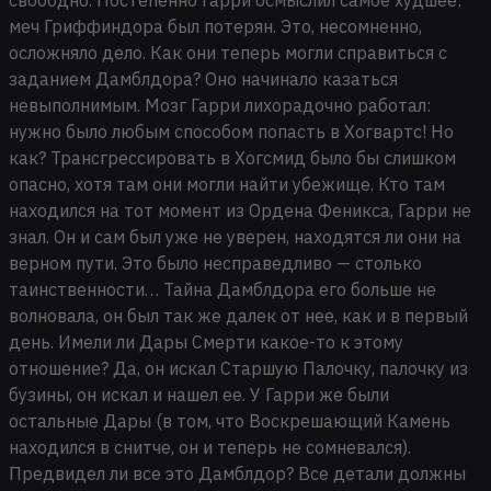
меч Гриффиндора был потерян. Это, несомненно,
осложняло дело. Как они теперь могли справиться с
заданием Дамблдора? Оно начинало казаться
невыполнимым. Мозг Гарри лихорадочно работал:
нужно было любым способом попасть в Хогвартс! Но
как? Трансгрессировать в Хогсмид было бы слишком
опасно, хотя там они могли найти убежище. Кто там
находился на тот момент из Ордена Феникса, Гарри не
знал. Он и сам был уже не уверен, находятся ли они на
верном пути. Это было несправедливо — столько
таинственности… Тайна Дамблдора его больше не
волновала, он был так же далек от нее, как и в первый
день. Имели ли Дары Смерти какое-то к этому
отношение? Да, он искал Старшую Палочку, палочку из
бузины, он искал и нашел ее. У Гарри же были
остальные Дары (в том, что Воскрешающий Камень
находился в снитче, он и теперь не сомневался).
Предвидел ли все это Дамблдор? Все детали должны