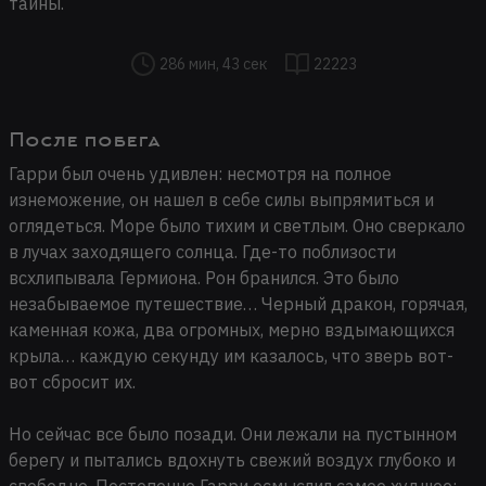
тайны.
286 мин, 43 сек
22223
После побега
Гарри был очень удивлен: несмотря на полное
изнеможение, он нашел в себе силы выпрямиться и
оглядеться. Море было тихим и светлым. Оно сверкало
в лучах заходящего солнца. Где-то поблизости
всхлипывала Гермиона. Рон бранился. Это было
незабываемое путешествие… Черный дракон, горячая,
каменная кожа, два огромных, мерно вздымающихся
крыла… каждую секунду им казалось, что зверь вот-
вот сбросит их.
Но сейчас все было позади. Они лежали на пустынном
берегу и пытались вдохнуть свежий воздух глубоко и
свободно. Постепенно Гарри осмыслил самое худшее: