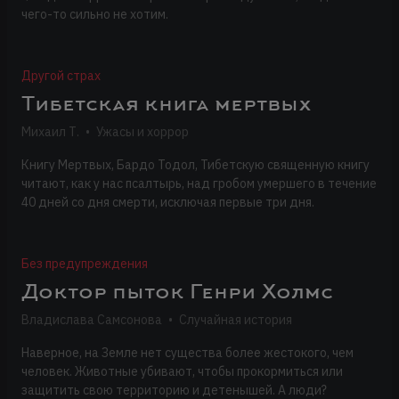
чего-то сильно не хотим.
Другой страх
Тибетская книга мертвых
Михаил Т.
•
Ужасы и хоррор
Книгу Мертвых, Бардо Тодол, Тибетскую священную книгу
читают, как у нас псалтырь, над гробом умершего в течение
40 дней со дня смерти, исключая первые три дня.
Без предупреждения
Доктор пыток Генри Холмс
Владислава Самсонова
•
Случайная история
Наверное, на Земле нет существа более жестокого, чем
человек. Животные убивают, чтобы прокормиться или
защитить свою территорию и детенышей. А люди?