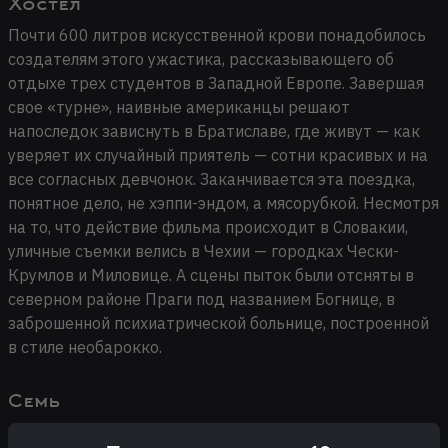
Хостел
Почти 600 литров искусственной крови понадобилось
создателям этого ужастика, рассказывающего об
отдыхе трех студентов в Западной Европе. Завершая
свое «турне», наивные американцы решают
напоследок зависнуть в Братиславе, где живут — как
уверяет их случайный приятель — сотни красивых и на
все согласных девчонок. Заканчивается эта поездка,
понятное дело, не хэппи-эндом, а мясорубкой. Несмотря
на то, что действие фильма происходит в Словакии,
уличные съемки велись в Чехии — городках Чески-
Крумлов и Миловице. А сцены пыток были отсняты в
северном районе Праги под названием Богнице, в
заброшенной психиатрической больнице, построенной
в стиле необарокко.
Семь
Душераздирающая сцена в конце фильма, когда