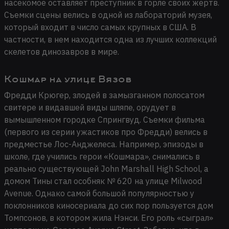
насекомое оставляет преступник в горле своих жертв.
Съемки сцены велись в одной из лабораторий музея,
который входит в число самых крупных в США. В
частности, в нем находится одна из лучших коллекций
скелетов динозавров в мире.
Кошмар на улице Вязов
Фредди Крюгер, злодей в замызганном полосатом
свитере и видавшей виды шляпе, орудует в
вымышленном городке Спрингвуд. Съемки фильма
(первого из серии ужастиков про Фредди) велись в
предместье Лос-Анджелеса. Например, эпизоды в
школе, где учились герои «Кошмара», снимались в
реально существующей John Marshall High School, а
домом Тины стал особняк № 620 на улице Milwood
Avenue. Однако самой большой популярностью у
поклонников киносериала до сих пор пользуется дом
Томпсонов, в котором жила Нэнси. Его роль «сыграл»