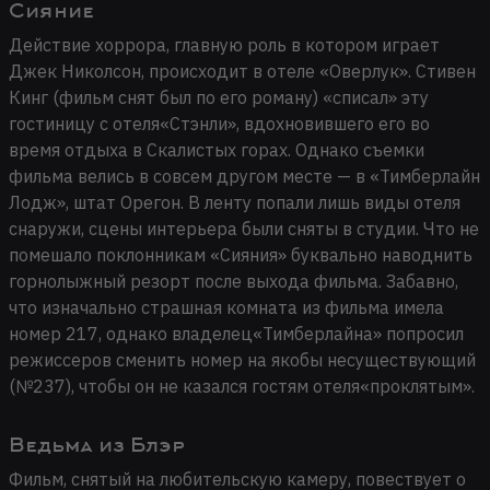
Сияние
Действие хоррора, главную роль в котором играет
Джек Николсон, происходит в отеле «Оверлук». Стивен
Кинг (фильм снят был по его роману) «списал» эту
гостиницу с отеля«Стэнли», вдохновившего его во
время отдыха в Скалистых горах. Однако съемки
фильма велись в совсем другом месте — в «Тимберлайн
Лодж», штат Орегон. В ленту попали лишь виды отеля
снаружи, сцены интерьера были сняты в студии. Что не
помешало поклонникам «Сияния» буквально наводнить
горнолыжный резорт после выхода фильма. Забавно,
что изначально страшная комната из фильма имела
номер 217, однако владелец«Тимберлайна» попросил
режиссеров сменить номер на якобы несуществующий
(№237), чтобы он не казался гостям отеля«проклятым».
Ведьма из Блэр
Фильм, снятый на любительскую камеру, повествует о