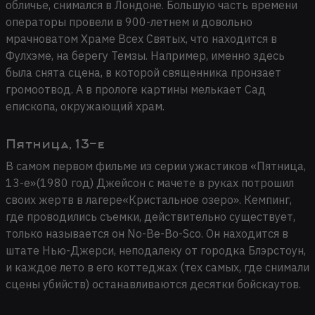
обличье, снимался в Лондоне. Большую часть времени
операторы провели в 900-летнем и довольно
мрачноватом Храме Всех Святых, что находится в
Фулхэме, на берегу Темзы. Например, именно здесь
была снята сцена, в которой священника пронзает
громоотвод. А в прологе картины мелькает Сад
епископа, окружающий храм.
Пятница, 13-е
В самом первом фильме из серии ужастиков «Пятница,
13-е»(1980 год) Джейсон с мачете в руках потрошил
своих жертв в лагере«Кристальное озеро». Кемпинг,
где проводились съемки, действительно существует,
только называется он No-Be-Bo-Sco. Он находится в
штате Нью-Джерси, неподалеку от городка Блэрстоун,
и каждое лето в его коттеджах (тех самых, где снимали
сцены убийств) останавливаются десятки бойскаутов.