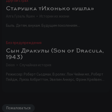
Другой страх
Старушка тИхонько «ушла»
Алга Гузаль Яшен
•
Истории из жизни
Быль. Детям, внукам. Будущим поколениям…
Без предупреждения
Сын Дракулы (Son of Dracula,
1943)
Deion
•
Случайная история
Режиссер: Роберт Сьодмак. В ролях: Лон Чейни мл., Роберт
Пейдж, Луиза Албриттон, Эвелин Анкерс, Фрэнк Крейвен…
Пожаловаться