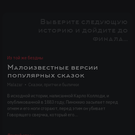
Выберите следующую
историю и дойдите до
финала...
Из той же бездны
Малоизвестные версии
популярных сказок
Malazar
•
Сказки, притчи и былички
В исходной истории, написанной Карло Коллоди, и
опубликованной в 1883 году, Пиноккио засыпает перед
огнем и его ноги сгорают, перед этим он убивает
Говорящего сверчка, который его…