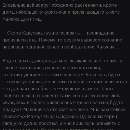
Буквально всё вокруг обсажено растениями, кроме
дома, небольшого курятника и прилегающего к нему
манежа для птиц.
— Скоро Какусика нужно поливать, — неожиданно
произнесла она. Почему-то резким вырезом сознание
нарисовало данное слово в воображении. Какусик…
В детском садике, когда мне слышалось чьё-то имя, в
голове рисовались разноцветные картинки,
ассоциирующиеся с этим человеком. Казалось, будто
это моя суперсила, но потом в какой-то книге я вычитал,
что данная способность — функция памяти. Таких
людей называют синестетами, но при звучании слова
«Какусик» в голове рисовалось чёрное полотно, будто
Квадрат Малевича в стократном зуме. Мне захотелось
спросить:«Мама, что за Какусик?» Однако материн
след уже давно простыл, и мне пришлось ковылять с