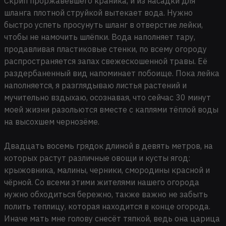
Скрип проржавевшего краника, и из насадки для
шланга плотной струйкой вытекает вода. Нужно
быстро успеть просунуть шланг в отверстие лейки,
чтобы не намочить шлёпки. Вода наполняет тару,
продавливая пластиковые стенки, по всему огороду
распространяется запах свежескошенной травы. Её
раздербаненный вид напоминает побоище. Пока лейка
наполняется, я разглядываю листья растений и
мучительно вздыхаю, осознавая, что сейчас 30 минут
моей жизни разольются вместе с каплями тёплой воды
на высохшем чернозёме.
Двадцать восемь грядок длиной в девять метров, на
которых растут различные овощи и кусты ягод:
крыжовника, малины, черники, смородины красной и
чёрной. Со всеми этими жителями нашего огорода
нужно обходиться бережно, также важно не забыть
полить теплицу, которая находится в конце огорода.
Иначе мать мне голову снесёт тяпкой, ведь она царица