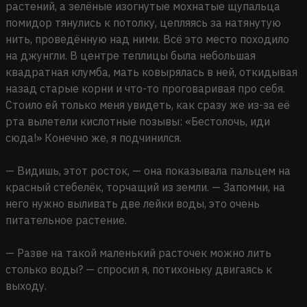
растений, а зелёные изогнутые мохнатые щупальца
помидор тянулись к потолку, цепляясь за натянутую
нить, проведённую над ними. Всё это место походило
на джунгли. В центре теплицы была небольшая
квадратная клумба, мать ковырялась в ней, откидывая
назад старые корни и что-то проговаривая про себя.
Стоило ей только меня увидеть, как сразу же из-за её
рта вылетели кислотные позывы: «Бестолочь, иди
сюда!» Конечно же, я подчинился.
— Видишь, этот росток, — она показывала пальцем на
красный стебелёк, торчащий из земли. — Запомни, на
него нужно выливать две лейки воды, это очень
питательное растение.
— Разве на такой маленький расточек можно лить
столько воды? — спросил я, потихоньку двигаясь к
выходу.