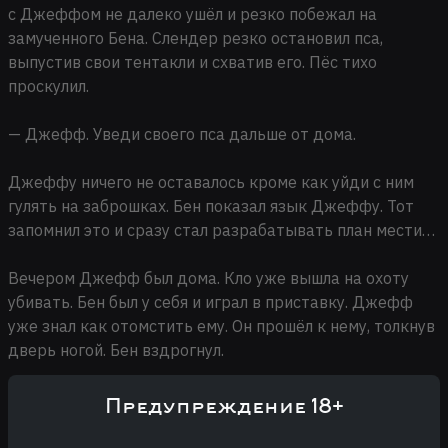
с Джеффом не далеко ушёл и резко побежал на
замученного Бена. Слендер резко остановил пса,
выпустив свои тентакли и схватив его. Пёс тихо
проскулил.
— Джефф. Уведи своего пса дальше от дома.
Джеффу ничего не оставалось кроме как уйди с ним
гулять на заброшках. Бен показал язык Джеффу. Тот
запомнил это и сразу стал разрабатывать план мести…
Вечером Джефф был дома. Кло уже вышла на охоту
убивать. Бен был у себя и играл в приставку. Джефф
уже знал как отомстить ему. Он прошёл к нему, толкнув
дверь ногой. Бен вздрогнул.
— Ты чего вытворяешь?!
Предупреждение 18+
Джефф без слов запер дверь и схватив эльфа за