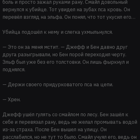
боль и просто зажал руками рану. Смайл довольный
вернулся к убийце. Тот увидел на зубах пса кровь. Он
перевёл взгляд на эльфа. Он понял, что тот укусил его…
Убийца подошёл к нему и слегка ухмыльнулся.
— Это он за меня мстит. — Джефф и Бен давно друг
друга разыгрывали, но Бен порой переходил черту.
Эльф был уже без его толстовки. Он лишь фыркнул и
поднялся.
— Держи своего придурковатого пса на цепи.
— Хрен.
Джефф ушёл гулять со смайлом по лесу. Бен зашёл к
себе и перевязал рану, ведь не желал промывать водой
из-за страха. После Бен вышел на улицу. Он
расслабился, но не тут то было. Смайл учуял его, ведь он