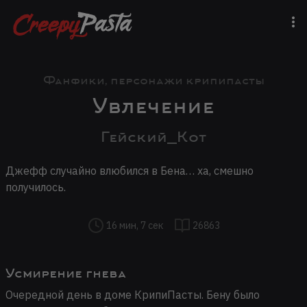
Фанфики, персонажи крипипасты
Увлечение
Гейский_Кот
Джефф случайно влюбился в Бена… ха, смешно
получилось.
16 мин, 7 сек
26863
Усмирение гнева
Очередной день в доме КрипиПасты. Бену было