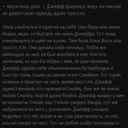
— Бери пока даю. — Джефф фыркнул, ведь он никому
не давал свою одежду даже трогать.
Эльф улыбнулся и одел её на себя. Она была ему ниже
бёдер, ведь он был всё же ниже Джеффа. Тот лишь
ухмыльнулся и ушёл на кухню. Там была Клок Ворк или
просто Кло. Она делала себе яичницу, Тобби же
наблюдал за ней, он был влюблён в неё. Кло это
замечала, но как бы играя с ним, не реагировала.
Джефф сделал себе обыкновенные бутерброды и
быстро поев, пошёл за своим псом-Смайлом. Тот учуял
хозяина и прыгнул на него, виляя хвостом. Джефф
единственный, кто нравился Смайлу. Бен же не очень
любил Смайла, порой даже боялся. Джефф вышел с ним
из комнаты. Смайл, как только увидел Эльфа, тут же
набросился на него с рычанием. Джефф сначала
подумал, что пёс играл и не стал реагировать, но пёс
укусил эльфа за ногу. Тот не любил особо показывать