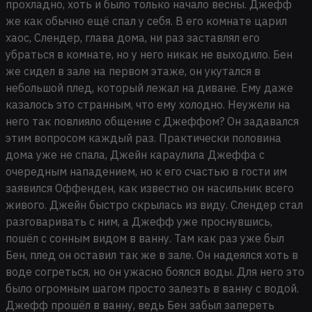
прохладно, хоть и было только начало весны. Джефф
же как обычно ещё спал у себя. В его комнате царил
хаос, Слендер, глава дома, ни раз заставлял его
убраться в комнате, но у него никак не выходило. Бен
же сидел в зале на первом этаже, он укутался в
небольшой плед, который лежал на диване. Ему даже
казалось это странным, что ему холодно. Неужели на
него так повлияло общение с Джеффом? Он задавался
этим вопросом каждый раз. Практически половина
дома уже не спала, Джейн караулила Джеффа с
очередным нападением, но к его счастью в гости им
заявился Оффенден, как известно он насильник всего
живого. Джейн быстро скрылась из виду. Слендер стал
разговаривать с ним, а Джефф уже проснувшись,
пошёл с сонным видом в ванну. Там как раз уже был
Бен, плед он оставил так же в зале. Он надеялся хоть в
воде согреться, но он ужасно боялся воды. Для него это
было огромным шагом просто залезть в ванну с водой.
Джефф прошёл в ванну, ведь Бен забыл запереть