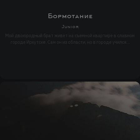
Бормотание
Junior
Мой двоюродный брат живет на съемной квартире в славном
городе Иркутске. Сам он из области, но в городе учился…