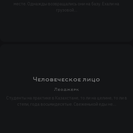
месте. Однажды возвращались они на базу. Ехали на
грузовой…
Человеческое лицо
Леоджерк
Студенты на практике в Казахстане, то ли на целине, то ли в
степи, года восьмидесятые. Свеженькой еды не…