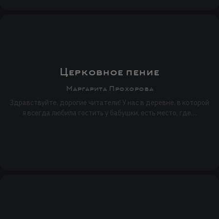
Церковное пение
Маргарита Прохорова
Здравствуйте, дорогие читатели! У нас в деревне, в которой
я всегда любила гостить у бабушки, есть место, где…