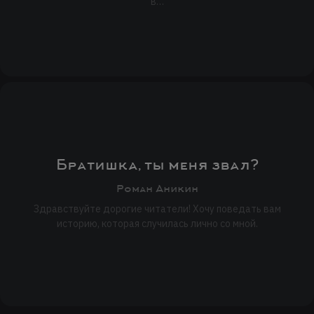
в…
Братишка, ты меня звал?
Роман Аникин
Здравствуйте дорогие читатели! Хочу поведать вам
историю, которая случилась лично со мной.