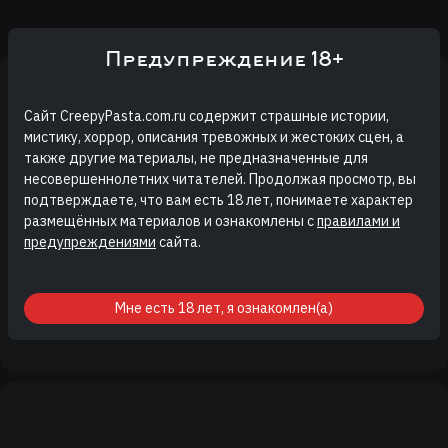
Предупреждение 18+
Сайт CreepyPasta.com.ru содержит страшные истории,
мистику, хоррор, описания тревожных и жестоких сцен, а
также другие материалы, не предназначенные для
Бункер космодрома Плесецк
несовершеннолетних читателей. Продолжая просмотр, вы
подтверждаете, что вам есть 18 лет, понимаете характер
Иван Мерино
размещённых материалов и ознакомлены с
правилами и
Прежде чем я начну свой рассказ, я предупрежу, что я не знаю
предупреждениями
сайта.
точного расположения этого места. По крайней мере…
Мне есть 18 лет, я ознакомлен(а)