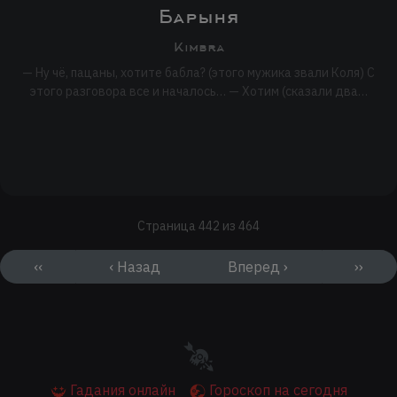
Барыня
Kimbra
— Ну чё, пацаны, хотите бабла? (этого мужика звали Коля) С
этого разговора все и началось… — Хотим (сказали два…
Страница 442 из 464
‹‹
‹ Назад
Вперед ›
››
Гадания онлайн
Гороскоп на сегодня