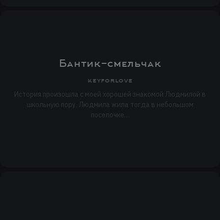
Бантик-смельчак
keyforlove
История произошла с моей хорошей знакомой Людмилой в
школьную пору. Людмила жила тогда в небольшом
поселочке…