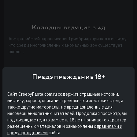
Колодцы ведущие в ад
Австралийский парапсихолог Гримбриар пришел к выводу,
что среди многочисленных аномальных зон существует
около…
Предупреждение 18+
Сайт CreepyPasta.com.ru содержит страшные истории,
мистику, хоррор, описания тревожных и жестоких сцен, а
также другие материалы, не предназначенные для
несовершеннолетних читателей. Продолжая просмотр, вы
подтверждаете, что вам есть 18 лет, понимаете характер
размещённых материалов и ознакомлены с
правилами и
Муля Бендецкий
предупреждениями
сайта.