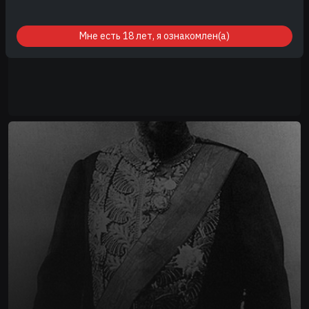
Муля Бендецкий очень следил за своим здоровьем.
Выходя на улицу, он всегда надевал шерстяной шарф, а с
приходом…
Мне есть 18 лет, я ознакомлен(а)