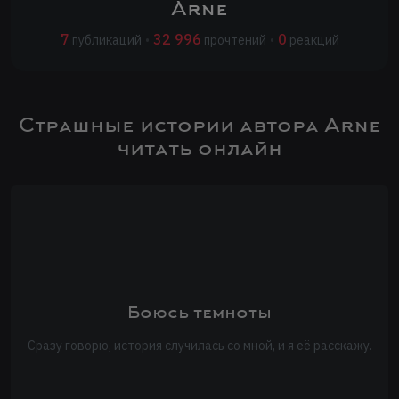
Arne
7
32 996
0
публикаций
•
прочтений
•
реакций
Страшные истории автора Arne
читать онлайн
Боюсь темноты
Сразу говорю, история случилась со мной, и я её расскажу.