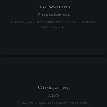
Телефончик
Любовь Шилова
Совсем недавно произошло кое-что, о чём, думаю, все
должны знать…
Отражение
AGAD
Страшная история про отражение в зеркале…