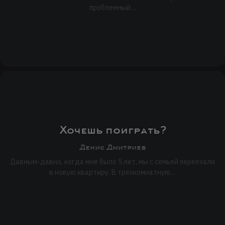
проблемный…
Хочешь поиграть?
Денис Дмитриев
Давным-давно, когда мне было 5 лет, мы с семьей переехали
в новую квартиру. В трехкомнатную…