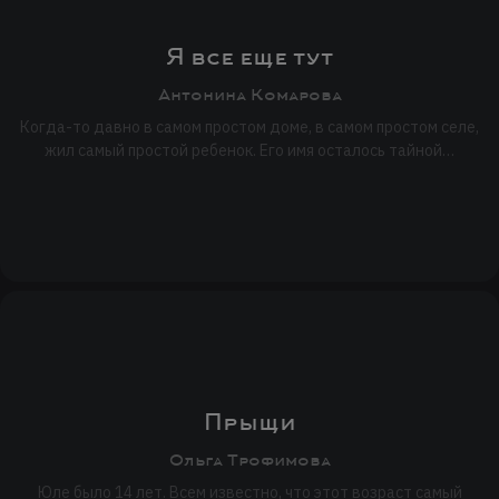
Я все еще тут
Антонина Комарова
Когда-то давно в самом простом доме, в самом простом селе,
жил самый простой ребенок. Его имя осталось тайной…
Прыщи
Ольга Трофимова
Юле было 14 лет. Всем известно, что этот возраст самый