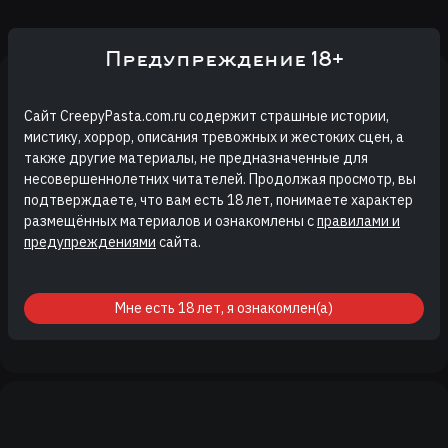
Предупреждение 18+
Сайт CreepyPasta.com.ru содержит страшные истории,
мистику, хоррор, описания тревожных и жестоких сцен, а
У тебя очень красивые волосы,
также другие материалы, не предназначенные для
несовершеннолетних читателей. Продолжая просмотр, вы
девочка
подтверждаете, что вам есть 18 лет, понимаете характер
Арина Уткина
размещённых материалов и ознакомлены с
правилами и
предупреждениями
сайта.
Когда-то жила девочка по имени Амико. Все ее очень любили
и чаще всего называли кратко: Ами…
Мне есть 18 лет, я ознакомлен(а)