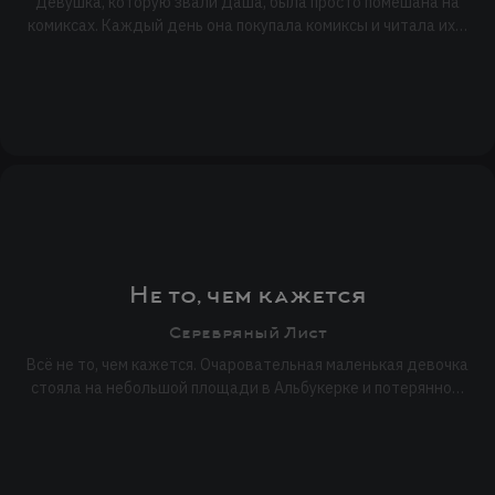
Девушка, которую звали Даша, была просто помешана на
комиксах. Каждый день она покупала комиксы и читала их…
Не то, чем кажется
Серебряный Лист
Всё не то, чем кажется. Очаровательная маленькая девочка
стояла на небольшой площади в Альбукерке и потерянно…