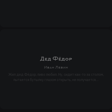
Дед Фёдор
Иван Левин
Жил дед Фёдор, пиво любил. Ну, сидит как-то за столом,
пытается бутылку глазом открыть, не получается…