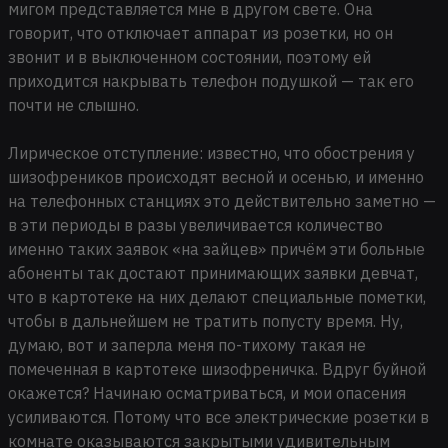
мигом представляется мне в другом свете. Она
говорит, что отключает аппарат из розетки, но он
звонит и в выключенном состоянии, поэтому ей
приходится накрывать телефон подушкой — так его
почти не слышно.
Лирическое отступление: известно, что обострения у
шизофреников происходят весной и осенью, и именно
на телефонных станциях это действительно заметно —
в эти периоды в разы увеличивается количество
именно таких заявок «на зайцев» причём эти больные
абоненты так достают принимающих заявки девчат,
что в картотеке на них делают специальные пометки,
чтобы в дальнейшем не тратить попусту время. Ну,
думаю, вот и заперла меня по-тихому такая не
помеченная в картотеке шизофреничка. Вдруг буйной
окажется? Начинаю осматриваться, и мои опасения
усиливаются. Потому что все электрические розетки в
комнате оказываются закрытыми удивительным