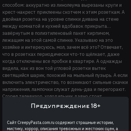
способом: аккуратно из линолеума вырезаны круги и
крест-накрест приклеены скотчем к этим розеткам. А
двойная розетка на уровне спинки дивана на стене
между комнатой и кухней вдобавок прикрыта…
завёрнутым в полиэтиленовый пакет кирпичом,
лежащим на этой самой спинке. Указываю на это
хозяйке и интересуюсь, мол, зачем всё это? Отвечает,
что в розетках периодически что-то щёлкает, даже
когда отключены все пробки в квартире. А однажды
видела, как из вон той угловой розетки вытек
светящийся шарик, похожий на мыльный пузырь. А если
включить электричество, то возникают сильные скачки
напряжения, лампочки служат день-два и перегорают.
Сгорел телевизор, холодильник давно стоит
выключенным от греха подальше. Электрический
Предупреждение 18+
счётчик как-то накрутил огромную цифру за одну ночь.
Устала вызывать электриков, но те ничего не находят и
Сайт CreepyPasta.com.ru содержит страшные истории,
разводят руками. Однажды видела, как лежащая на
мистику, хоррор, описания тревожных и жестоких сцен, а