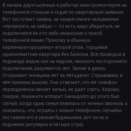
В начале двухтысячных я работал электромонтёром на
телефонной станции и ходил по квартирным заявкам.
Вот поступает заявка, на нашем сленге называемая
«проверить на зайца» — то есть надо убедиться, не
подключился ли кто-либо незаконно к чужой
телефонной линии. Прихожу в обычную
кирпичную«хрущёвку» второй этаж, торцевая
однокомнатная квартира без балкона. Вся проводка в
подъезде видна как на ладони, никакого постороннего
подключения, разумеется, нет. Звоню в дверь.
Открывает женщина лет за пятьдесят. Спрашиваю, в
чём причина вызова. Она отвечает, что её телефон
периодически звонит ночью, не даёт спать. Хорошо,
говорю, покажите аппарат (незадолго до этого был
случай, когда одна семья извелась от ночных звонков, а
оказалось, что, играясь с новым телефоном, случайно
поставили его в режим будильника, вот он их и
поднимал регулярно в четыре утра).