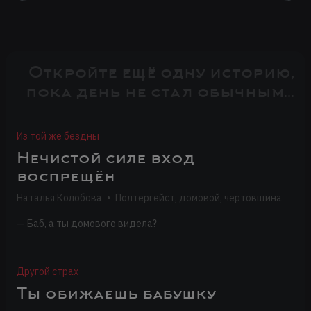
Откройте ещё одну историю,
пока день не стал обычным...
Из той же бездны
Нечистой силе вход
воспрещён
Наталья Колобова
•
Полтергейст, домовой, чертовщина
— Баб, а ты домового видела?
Другой страх
Ты обижаешь бабушку