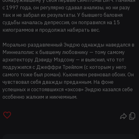
с 1997 года, он регулярно сдавал анализы, но ни разу
так и не забрал их результаты. У бывшего баловня
судьбы началась депрессия, он поправился на 15
килограммов и продолжал набирать вес.
Морально раздавленный Эндрю однажды наведался в
Миннеаполис к бывшему любовнику — тому самому
архитектору Дэвиду Мэдсону — и выяснил, что тот
подружился с Джеффри Трейлом (с которым у него
самого тоже был роман). Кьюненен ревновал обоих. Он
чувствовал себя дважды преданным. На фоне
успешных и состоявшихся «эксов» Эндрю казался себе
особенно жалким и никчемным.