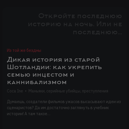
Откройте последнюю
историю на ночь. Или не
последнюю...
Из той же бездны
Дикая история из старой
Шотландии: как укрепить
семью инцестом и
каннибализмом
Coca Ine
•
Маньяки, серийные убийцы, преступления
Думаешь, создатели фильмов ужасов высасывают идеи из
сценаристов? Да им достаточно заглянуть в учебник
истории! А там такое…