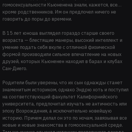
гомосексуальности Кьюненена знали, кажется, все…
кроме родственников. Им он предпочел ничего не
говорить до поры до времени.
В 15 лет юноша выглядел гораздо старше своего
возраста — блестящие манеры, высокий интеллект и
умение подать себя вкупе с отличной физической
формой производили сильное впечатление на новых
друзей, которых Кьюненен находил в барах и клубах
Сан-Диего.
Родители были уверены, что их сын однажды станет
знаменитым историком, однако Эндрю хоть и поступил
на соответствующий факультет Калифорнийского
университета, предпочитал изучать не античность или
эпоху Возрождения, а исключительно новейшую
историю. Причем делал он это по ночам, завязывая все
новые и новые знакомства в гомосексуальной среде.
Там же юноша отыскал источник постоянного дохода —