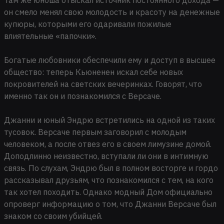
он смело менял свою молодость и красоту на денежные
купюры, которыми его одаривали пожилые
влиятельные «папочки».
Богатые любовники обеспечили ему и доступ в высшее
общество: теперь Кьюненен искал себе новых
покровителей на светских вечеринках. Говорят, что
именно так он и познакомился с Версаче.
Джанни и юный Эндрю встретились на одной из таких
тусовок. Версаче первым заговорил с молодым
человеком, а после отвез его в своем лимузине домой.
Доподлинно неизвестно, вступали ли они в интимную
связь. По слухам, Эндрю был в полном восторге и гордо
рассказывал друзьям, что познакомился с тем, на кого
так хотел походить. Однако модный Дом официально
опроверг информацию о том, что Джанни Версаче был
знаком со своим убийцей.