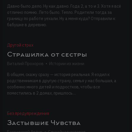
Давно было дело. Ну как давно. Года 2, а то и 3. Хотя я всё
отлично помню. Лето было. Тепло. Родители тогда за
границу по работе уехали. Ну а меня куда? Отправили к
бабушке в деревню.
Другой страх
Страшилка от сестры
Виталий Прохоров
•
Истории из жизни
В общем, скажу сразу — история реальная. Я ездил к
родственникам в другую страну, семья у нас большая, а
особенно много детей и подростков, чтобы все
поместились в 2 домах, пришлось…
Без предупреждения
Застывшие Чувства
Багровский Артур
•
Случайная история