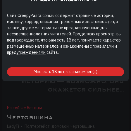
1
2
3
4
5
Сайт CreepyPasta.com.ru содержит страшные истории,
мистику, хоррор, описания тревожных и жестоких сцен, а
также другие материалы, не предназначенные для
Авторизуйтесь или зарегистрируйтесь, чтобы
несовершеннолетних читателей. Продолжая просмотр, вы
оставлять комментарии
подтверждаете, что вам есть 18 лет, понимаете характер
размещённых материалов и ознакомлены с
правилами и
предупреждениями
сайта.
Откройте следующую
Мне есть 18 лет, я ознакомлен(а)
историю — возможно, она
окажется сильнее...
Из той же бездны
Чертовшина
LadyTi
•
Полтергейст, домовой, чертовщина