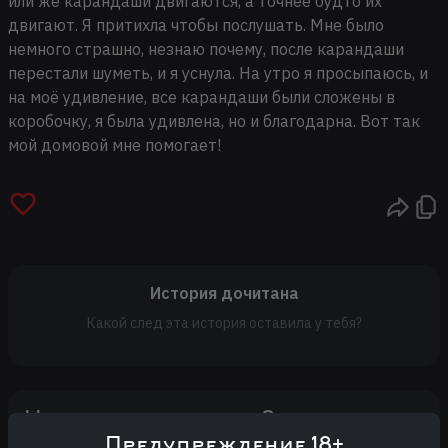
или же карандаши двигаются, а точнее будто их
двигают. Я притихла чтобы послушать. Мне было
немного страшно, незнаю почему, после карандаши
перестали шуметь, и я уснула. На утро я просыпаюсь, и
на моё удивление, все карандаши были сложены в
коробочку, я была удивлена, но и благодарна. Вот так
мой домовой мне помогает!
История дочитана
Какой след эта история оставила у тебя?
Насколько страшно?
Предупреждение 18+
Оценок пока нет