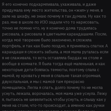
Я его конечно подкармливала, ухаживала, и даже
придумала ему место жительства, он «жил» у меня, в
зале на шкафу, не знаю почему я так думала. Ну как то
раз, мне в школе по ИЗО задали что то нарисовать,
точно не помню что, ну я конечно дома трудилась
рисовала, а рисовала я цветными карандашами. После,
когда моё творение было закончено, я сложила
портфель, и так как было поздно, я принялась спатки. А
карандаши я сложить забыла, а моя мама ругалась если
я не слаживала, то есть оставляла бардак на столе и
вообще в комнате. Я была тогда ещё маленькая, и как
некоторые дети боялась темноты, поэтому спала с
мамой, ну кровать у меня в спальне такая огромная,
двухспальная, и мы с мамой там прекрасно
помещались. Легла я спать, долго почему то не могла
уснуть, лежала, ворочалась, моя мама уже уснула. Лежу
я, пытаюсь не шевелиться, чтобы уснуть, и слышу как у
меня на столе, что-то происходит, а именно как ручки