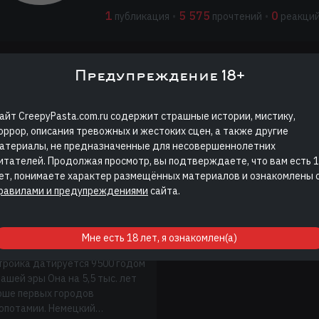
1
5 575
0
публикация
•
прочтений
•
реакци
Предупреждение 18+
трашные истории автора Аркад
Дмитриев читать онлайн
айт CreepyPasta.com.ru содержит страшные истории, мистику,
оррор, описания тревожных и жестоких сцен, а также другие
атериалы, не предназначенные для несовершеннолетних
итателей. Продолжая просмотр, вы подтверждаете, что вам есть 
ет, понимаете характер размещённых материалов и ознакомлены 
равилами и предупреждениями
сайта.
В Турции найден
рамовый комплекс
на 7 тысяч лет
евнее Стоунхенджа
Мне есть 18 лет, я ознакомлен(а)
тройка датируется 9500 годом
ашей эры Она на 5,5 тыс. лет
рше первых городов
опотамии. Немецкий…