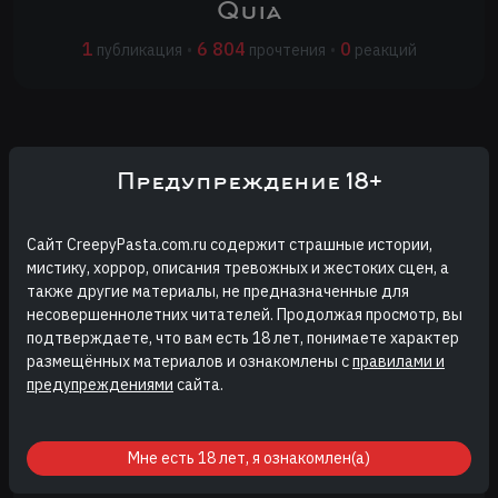
Quia
1
6 804
0
публикация
•
прочтения
•
реакций
Страшные истории автора Quia
Предупреждение 18+
читать онлайн
Сайт CreepyPasta.com.ru содержит страшные истории,
мистику, хоррор, описания тревожных и жестоких сцен, а
также другие материалы, не предназначенные для
несовершеннолетних читателей. Продолжая просмотр, вы
подтверждаете, что вам есть 18 лет, понимаете характер
размещённых материалов и ознакомлены с
правилами и
Теперь ты с нами
предупреждениями
сайта.
Жизнь моя протекала обычно и безропотно. Как и в любой
другой будний день я пошла в колледж, отучившись шла…
Мне есть 18 лет, я ознакомлен(а)