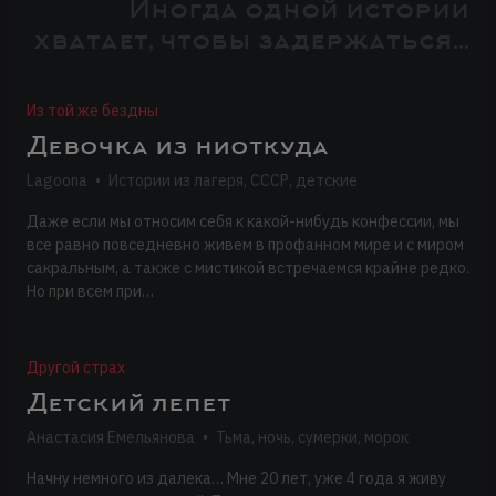
Иногда одной истории
хватает, чтобы задержаться...
Из той же бездны
Девочка из ниоткуда
Lagoona
•
Истории из лагеря, СССР, детские
Даже если мы относим себя к какой-нибудь конфессии, мы
все равно повседневно живем в профанном мире и с миром
сакральным, а также с мистикой встречаемся крайне редко.
Но при всем при…
Другой страх
Детский лепет
Анастасия Емельянова
•
Тьма, ночь, сумерки, морок
Начну немного из далека… Мне 20 лет, уже 4 года я живу