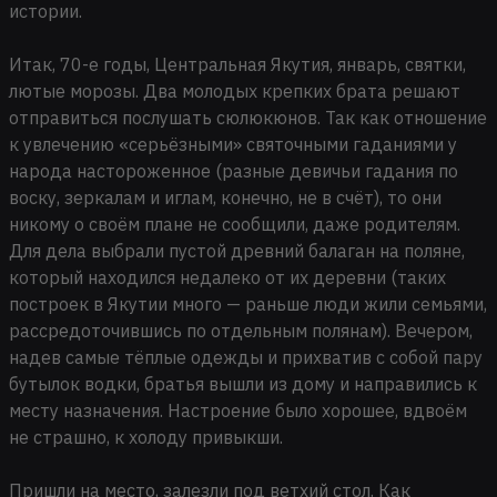
истории.
Итак, 70-е годы, Центральная Якутия, январь, святки,
лютые морозы. Два молодых крепких брата решают
отправиться послушать сюлюкюнов. Так как отношение
к увлечению «серьёзными» святочными гаданиями у
народа настороженное (разные девичьи гадания по
воску, зеркалам и иглам, конечно, не в счёт), то они
никому о своём плане не сообщили, даже родителям.
Для дела выбрали пустой древний балаган на поляне,
который находился недалеко от их деревни (таких
построек в Якутии много — раньше люди жили семьями,
рассредоточившись по отдельным полянам). Вечером,
надев самые тёплые одежды и прихватив с собой пару
бутылок водки, братья вышли из дому и направились к
месту назначения. Настроение было хорошее, вдвоём
не страшно, к холоду привыкши.
Пришли на место, залезли под ветхий стол. Как