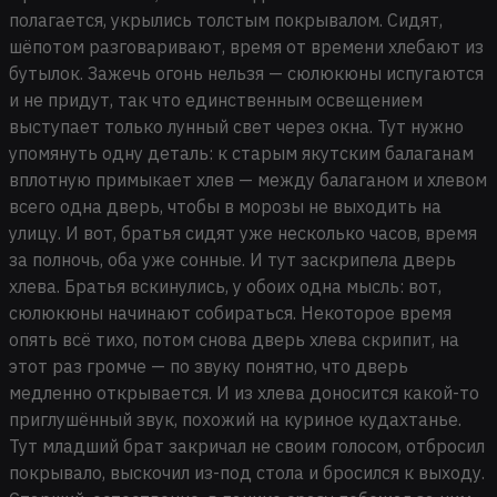
полагается, укрылись толстым покрывалом. Сидят,
шёпотом разговаривают, время от времени хлебают из
бутылок. Зажечь огонь нельзя — сюлюкюны испугаются
и не придут, так что единственным освещением
выступает только лунный свет через окна. Тут нужно
упомянуть одну деталь: к старым якутским балаганам
вплотную примыкает хлев — между балаганом и хлевом
всего одна дверь, чтобы в морозы не выходить на
улицу. И вот, братья сидят уже несколько часов, время
за полночь, оба уже сонные. И тут заскрипела дверь
хлева. Братья вскинулись, у обоих одна мысль: вот,
сюлюкюны начинают собираться. Некоторое время
опять всё тихо, потом снова дверь хлева скрипит, на
этот раз громче — по звуку понятно, что дверь
медленно открывается. И из хлева доносится какой-то
приглушённый звук, похожий на куриное кудахтанье.
Тут младший брат закричал не своим голосом, отбросил
покрывало, выскочил из-под стола и бросился к выходу.