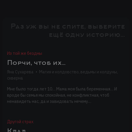
Раз уж вы не спите, выберите
ещё одну историю...
Из той же бездны
Порчи, чтоб их…
Яна Сухарева
•
Магия и колдовство, ведьмы и колдуны,
скверна
Мне было тогда лет 10… Мама моя была беременная… И
вроде бы семья мы спокойная, не конфликтная, чтоб
ненавидеть нас, да и завидовать нечему…
Другой страх
Клад