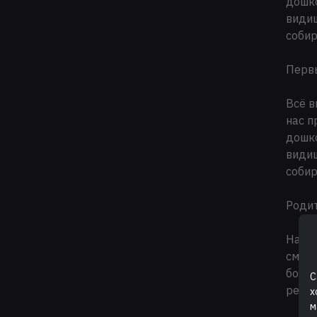
дошко
видиш
собир
Перв
Всё в
нас п
дошко
видиш
собир
Родит
Насте
смерт
борол
С
реан
х
м