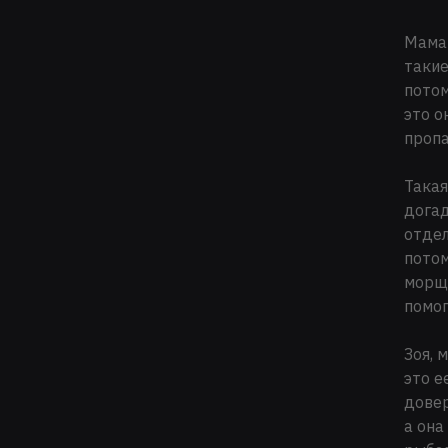
Мамаш
такие
потом
это о
пропа
Такая
догад
отдел
потом
морщи
помог
Зоя, 
это е
довер
а она