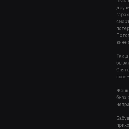
рыбал
друзь
гараж
смерт
потер
Потом
вине 
Так д
бываю
Опять
своем
Женщи
била 
непра
Бабуш
прихо