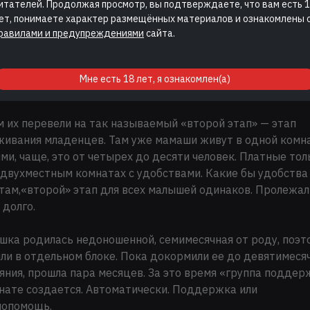
итателей. Продолжая просмотр, вы подтверждаете, что вам есть 
о время мама ее не находила себе место. Ребёнка приносил
ет, понимаете характер размещённых материалов и ознакомлены 
е походил на одного из брошенных «запелёнутых» младе
равилами и предупреждениями
сайта.
ых держали в отдельном помещении. Вечно плачущие и
стные. Вот уж кому в жизни не повезло. Как родишься, гд
ься, у кого родишься, те тебе и буду строить жизнь по с
Мне есть 18 лет, я ознакомлен(а)
ию или подобие, как когда-то растили их, нынешних мама
 их перевели на так называемый «второй этап» — этап
ивания младенцев. Там уже мамаши живут в одной комна
ми, чаще, это от четырех до десяти человек. Платные тол
двухместным комнатах с удобствами. Какие бы удобства
там,«второй» этап для всех малышей одинаков. Пролежал
 долго.
ка родилась недоношенной, семимесячная от роду, поэт
ли в отдельном блоке. Пока докормили ее до девятимеся
яния, прошла пара месяцев. За это время «группа поддер
нате создается. Автоматически. Поддержка или
мопомощь.