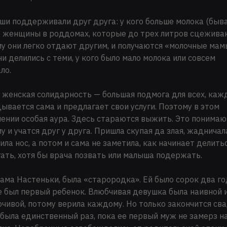
и поддерживали друг друга: у кого больше молока (быв
 женщины в роддомах, которые до трех литров сцежива
у они легко отдают другим, и получаются «молочные мам
ни делились с теми, у кого было мало молока или совсем
ло.
 женская солидарность — большая подмога для всех, каж
ывается сама и предлагает свои услуги. Поэтому в этом
ении особая аура. Здесь стараются выжить. Это понимаю
у и учатся друг у друга. Пришла скупая да злая, жадничал
ла нос, а потом и сама не заметила, как начинает делитьс
ать, хотя бы врача позвать или малыша подержать.
мама Настеньки, была «старородка». Ей было сорок два го
е был первый ребенок. Влюбчивая девушка была наивной 
чивой, потому верила каждому. Но только закончится сва
 была единственный раз, пока ее первый муж не замерз н