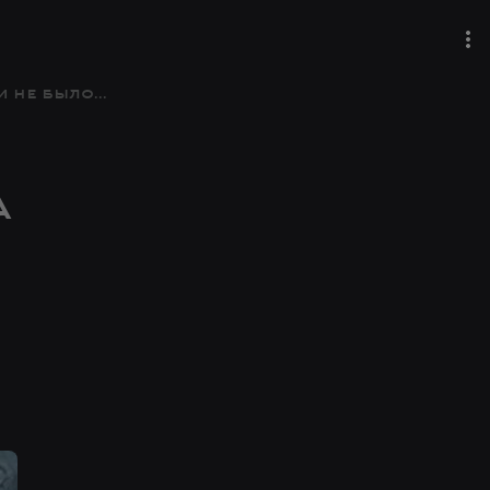
не было...
а