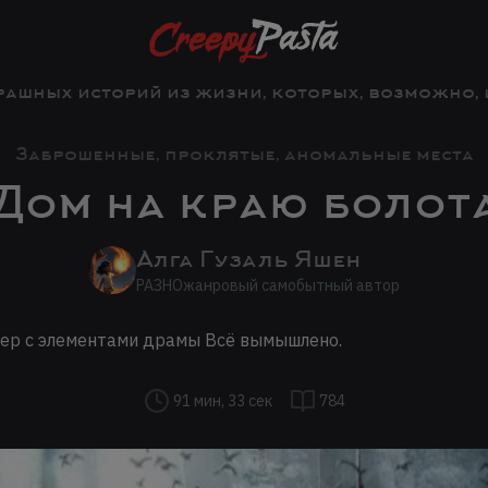
рашных историй из жизни, которых, возможно, и 
Заброшенные, проклятые, аномальные места
Дом на краю болот
Алга Гузаль Яшен
РАЗНОжанровый самобытный автор
ер с элементами драмы Всё вымышлено.
91 мин, 33 сек
784