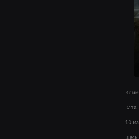
Комм
катя.
10 ма
щясь 