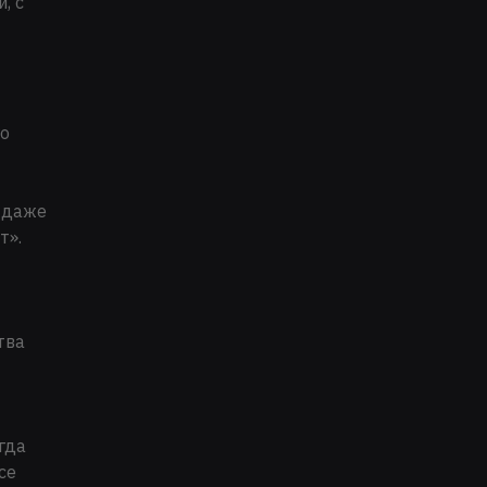
, с
го
я даже
т».
тва
гда
се