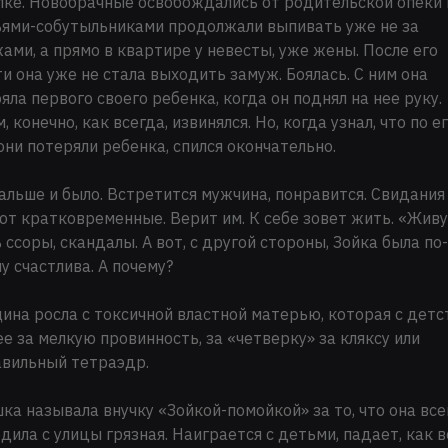
ке. Новобрачные освобождались от родительской опеки и
ями-собутыльниками продолжали выпивать уже не за
ами, а прямо в квартире у невесты, уже жены. После его
и она уже не стала выходить замуж. Боялась. С ним она
яла первого своего ребенка, когда он поднял на нее руку.
, конечно, как всегда, извинялся. Но, когда узнал, что по е
они потеряли ребенка, спился окончательно.
альше и было. Встретится мужчина, понравится. Свидани
т кратковременные. Верит им. К себе зовет жить. «Живу
 ссоры, скандалы. А вот, с другой стороны, Зойка была по-
у счастлива. А почему?
на росла с токсичной властной матерью, которая с детс
ее за мелкую провинность, за «четверку» за кляксу или
вильный тетраэдр.
ка называла внучку «Зойкой-помойкой» за то, что она все
дила с улицы грязная. Наиграется с детьми, падает, как в