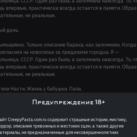
льница. СССР. Один раз была, а запомнила навсегда. То, ч
ь впервые, практически всегда остается в памяти. Обра
ательные, не реальные.
ый день.
ымышлено. Только описание барака, как запомнила. Когда
ригласили на новоселье за пределами городка. Я —
льница. СССР. Один раз была, а запомнила навсегда. То, ч
ь впервые, практически всегда остается в памяти. Обра
ательные, не реальные.
ели Насти. Жизнь у бабушки. Папа.
Предупреждение 18+
нька родилась слабенькой девочкой. Её жизнь была на г
и, и только сильно желание жить и помощь медиков, кот
ись за ее жизнь, помогли молодому организму выжить. В
айт CreepyPasta.com.ru содержит страшные истории, мистику,
имации малышка пролежала неделю!
оррор, описания тревожных и жестоких сцен, а также другие
атериалы, не предназначенные для несовершеннолетних