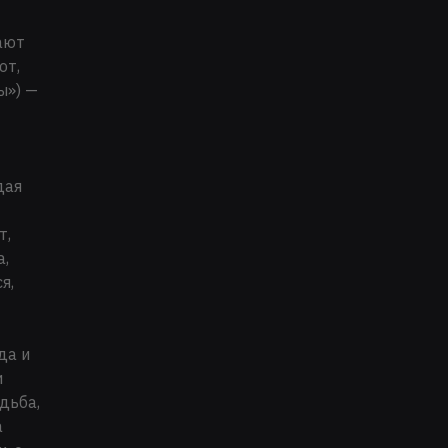
ают
ют,
ы») —
дая
т,
а,
я,
да и
и
дьба,
а