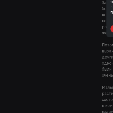
ч
За эт
л
больш
п
котор
несча
родиш
желан
Потом
выхаж
други
одно-
были 
очень
Малыш
расти
состо
в ком
взаи