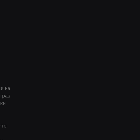
ли на
 раз
ски
.
-то