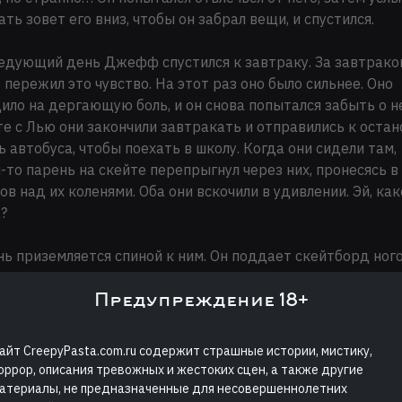
ать зовет его вниз, чтобы он забрал вещи, и спустился.
едующий день Джефф спустился к завтраку. За завтрако
 пережил это чувство. На этот раз оно было сильнее. Оно
ило на дергающую боль, и он снова попытался забыть о н
е с Лью они закончили завтракать и отправились к остан
 автобуса, чтобы поехать в школу. Когда они сидели там,
-то парень на скейте перепрыгнул через них, пронесясь в
в над их коленями. Оба они вскочили в удивлении. Эй, как
?
ь приземляется спиной к ним. Он поддает скейтборд ного
 его. На вид ему двенадцать — на год младше Джеффа. О
Предупреждение 18+
лку и рваные джинсы.
па! У нас новое мясо!, — заявляет он. Тут же возникают ещ
айт CreepyPasta.com.ru содержит страшные истории, мистику,
 Один из них неимоверно тощ, второй наоборот огромен.
оррор, описания тревожных и жестоких сцен, а также другие
ольку вы новички здесь, я представлюсь. Это Кит.»
атериалы, не предназначенные для несовершеннолетних