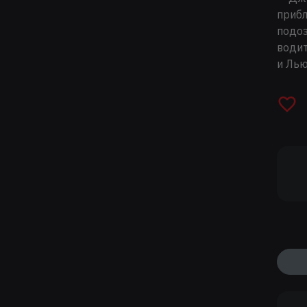
прибл
подоз
водит
и Лью