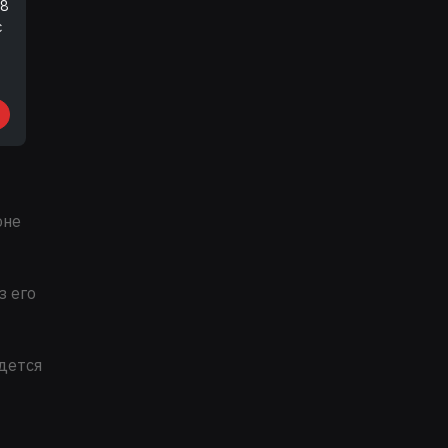
18
с
оне
з его
идется