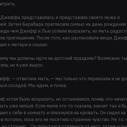
играть.
Джеффа представилась и представила своего мужа и
ей. Затем Барабара пригласила семью на день рождения 
ежде чем Джефф и Лью успели возразить, их мать радост
ла приглашение. После того, как распаковали вещи, Дже
ел к матери и сказал:
ему мы должны идти на детский праздник? Возможно ты
ила, но я уже вырос.
фф, — ответила мать, — мы только что переехали и не д
ься соседей. Мы идем, и точка.
 хотел было возразить, но остановился, поняв, что ничег
ать уже нельзя. Если мама что-то сказала, значит так и бу
шел к себе в комнату и плюхнулся на кровать. Он сидел на 
 в потолок, пока его не посетило странное чувство. Не то,
, но странно… Он попытался отвлечься от него, затем услы