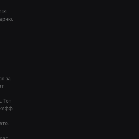
тся
парню.
ся за
ет
. Тот
Джефф
это.
идят