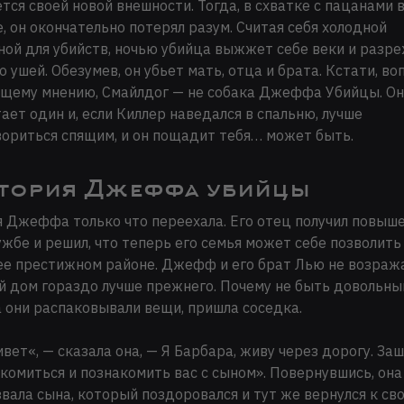
тся своей новой внешности. Тогда, в схватке с пацанами 
, он окончательно потерял разум. Считая себя холодной
ой для убийств, ночью убийца выжжет себе веки и разр
о ушей. Обезумев, он убьет мать, отца и брата. Кстати, во
щему мнению, Смайлдог — не собака Джеффа Убийцы. Он
ает один и, если Киллер наведался в спальню, лучше
ориться спящим, и он пощадит тебя… может быть.
тория Джеффа убийцы
 Джеффа только что переехала. Его отец получил повыш
ужбе и решил, что теперь его семья может себе позволить
ее престижном районе. Джефф и его брат Лью не возража
 дом гораздо лучше прежнего. Почему не быть довольны
 они распаковывали вещи, пришла соседка.
вет«, — сказала она, — Я Барбара, живу через дорогу. За
комиться и познакомить вас с сыном». Повернувшись, она
вала сына, который поздоровался и тут же вернулся к св