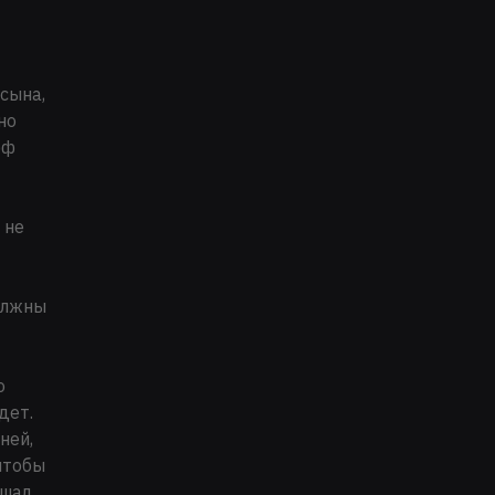
сына,
но
фф
 не
олжны
о
дет.
ней,
 чтобы
шал,