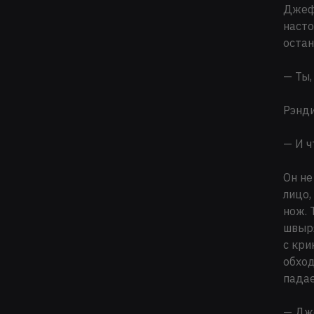
Джефф
насто
остан
— Ты,
Рэнди
— И ч
Он не
лицо,
нож. 
швыря
с кри
обход
падае
— Дже