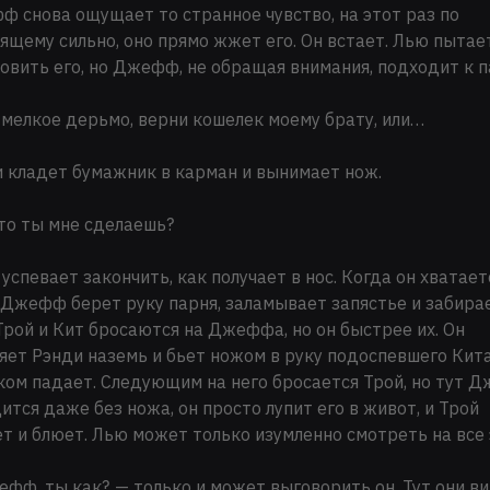
 снова ощущает то странное чувство, на этот раз по
ящему сильно, оно прямо жжет его. Он встает. Лью пытае
овить его, но Джефф, не обращая внимания, подходит к 
 мелкое дерьмо, верни кошелек моему брату, или…
 кладет бумажник в карман и вынимает нож.
то ты мне сделаешь?
 успевает закончить, как получает в нос. Когда он хватает
 Джефф берет руку парня, заламывает запястье и забира
Трой и Кит бросаются на Джеффа, но он быстрее их. Он
ет Рэнди наземь и бьет ножом в руку подоспевшего Кита
ком падает. Следующим на него бросается Трой, но тут 
ится даже без ножа, он просто лупит его в живот, и Трой
т и блюет. Лью может только изумленно смотреть на все 
фф, ты как?, — только и может выговорить он. Тут они в