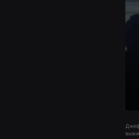
Джефф
выжже