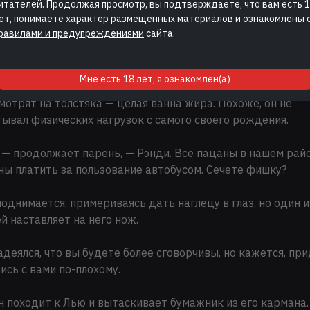
итателей. Продолжая просмотр, вы подтверждаете, что вам есть 
ет, понимаете характер размещённых материалов и ознакомлены 
 и Лью смотрят на тощего, его лицо настолько вяло и
равилами и предупреждениями
сайта.
злично, что кажется будто он под наркотиками.
то Трой.
Мне есть 18 лет, я ознакомлен(а)
мотрят на толстяка — целая ванна жира. Похоже, он не
ывал физических нагрузок с самого своего рождения.
, — продолжает парень, — Рэнди. Все пацаны в нашем рай
ы платить за пользование автобусом. Сечете фишку?
однимается, примериваясь дать наглецу в глаз, но один и
й наставляет на него нож.
адеялся, что вы будете более сговорчивы, но кажется, пр
ись с вами по-плохому.
 походит к Лью и вытаскивает бумажник из его кармана.