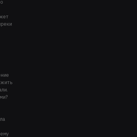
во
ежет
преки
ение
 жить
ли.
ми?
шла
оему