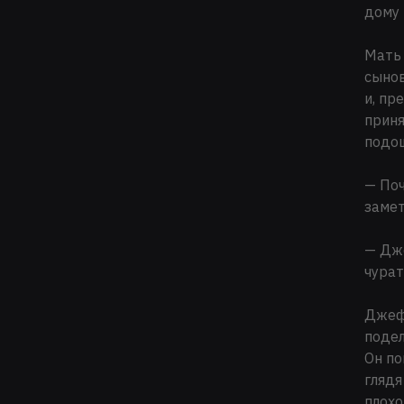
дому 
Мать 
сынов
и, пр
приня
подош
— Поч
замет
— Дже
чурат
Джефф
подел
Он по
глядя
плохо