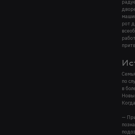
радуе
дворе
машин
рот д
всеоб
работ
притв
Ис
Семья
по сл
в бол
Новый
Когда
— При
позна
подоз