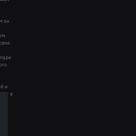
м он
ем.
овке
 паре
ого
й и
дет в
е